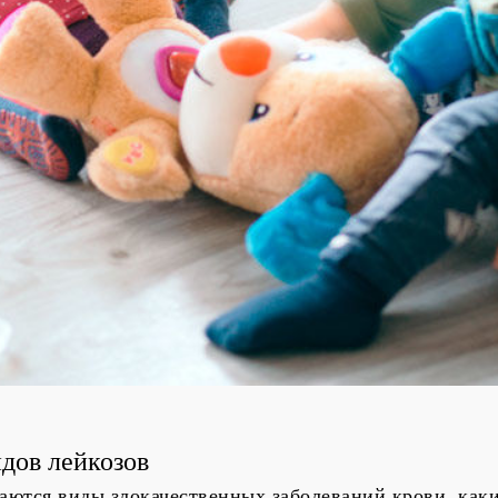
дов лейкозов
чаются виды злокачественных заболеваний крови, как