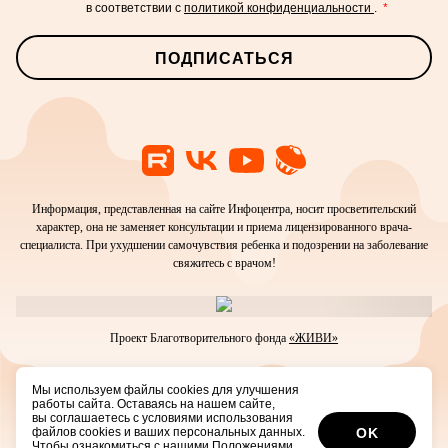
в соответствии с
политикой конфиденциальности
.
*
ПОДПИСАТЬСЯ
Информация, представленная на сайте Инфоцентра, носит просветительский
характер, она не заменяет консультации и приема лицензированного врача-
специалиста. При ухудшении самочувствия ребенка и подозрении на заболевание
свяжитесь с врачом!
Проект Благотворительного фонда
«ЖИВИ»
Мы используем файлы cookies для улучшения
© 2016-2026 Благотворительный фонд помощи тяжелобольным детям «ЖИВИ»
работы сайта. Оставаясь на нашем сайте,
Положение
об организации обработки персональных данных.
вы соглашаетесь с условиями использования
Редакционная политика.
файлов cookies и ваших персональных данных.
OK
Чтобы ознакомиться с нашими Положениями