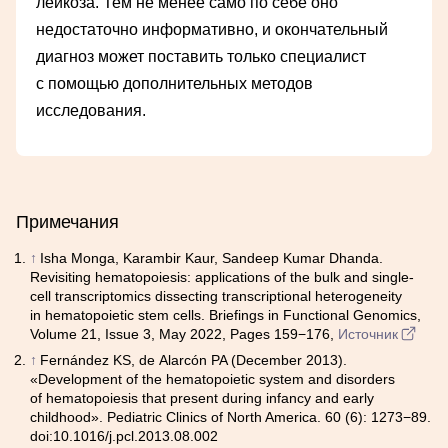
лейкоза. Тем не менее само по себе оно
недостаточно информативно, и окончательный
диагноз может поставить только специалист
с помощью дополнительных методов
исследования.
Примечания
↑
Isha Monga, Karambir Kaur, Sandeep Kumar Dhanda.
Revisiting hematopoiesis: applications of the bulk and single-
cell transcriptomics dissecting transcriptional heterogeneity
in hematopoietic stem cells. Briefings in Functional Genomics,
Volume 21, Issue 3, May 2022, Pages 159−176,
Источник
↑
Fernández KS, de Alarcón PA (December 2013).
«Development of the hematopoietic system and disorders
of hematopoiesis that present during infancy and early
childhood». Pediatric Clinics of North America. 60 (6): 1273−89.
doi:10.1016/j.pcl.2013.08.002