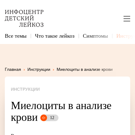
Все темы
Что такое лейкоз
Симптомы
Инстру
Главная
›
Инструкции
›
Миелоциты в анализе крови
ИНСТРУКЦИИ
Миелоциты в а­на­ли­зе
крови