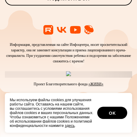
Информация, представленная на сайте Инфоцентра, носит просветительский
характер, она не заменяет консультации и приема лицензированного врача-
специалиста. При ухудшении самочувствия ребенка и подозрении на заболевание
свяжитесь с врачом!
Проект Благотворительного фонда
«ЖИВИ»
Мы используем файлы cookies для улучшения
© 2016-2026 Благотворительный фонд помощи тяжелобольным детям «ЖИВИ»
работы сайта. Оставаясь на нашем сайте,
Положение
об организации обработки персональных данных.
вы соглашаетесь с условиями использования
Редакционная политика.
файлов cookies и ваших персональных данных.
OK
Чтобы ознакомиться с нашими Положениями
об использовании файлов cookies и политикой
конфиденциальности нажмите
здесь
.