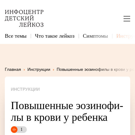
Все темы
Что такое лейкоз
Симптомы
Инстру
Главная
›
Инструкции
›
Повышенные эозинофилы в крови у ре
ИНСТРУКЦИИ
По­вы­шен­ные э­о­зи­но­фи­
лы в кро­ви у ре­бен­ка