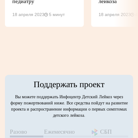
педиатру
лейкоза
18 апреля 2023
5 минут
18 апреля 2023
4
Поддержать проект
Вы можете поддержать Инфоцентр Детский Лейкоз через
форму пожертвований ниже. Все средства пойдут на развитие
проекта и распространение информации о первых симптомах
детского лейкоза.
Разово
Ежемесячно
СБП