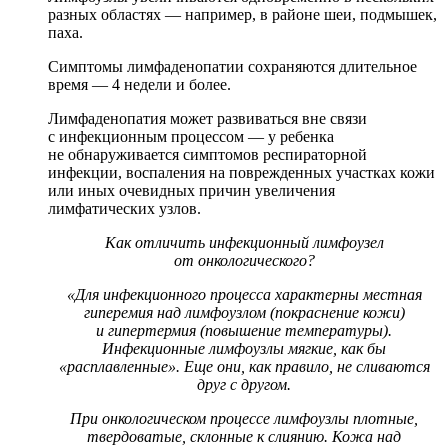
разных областях — например, в районе шеи, подмышек,
паха.
Симптомы лимфаденопатии сохраняются длительное
время — 4 недели и более.
Лимфаденопатия может развиваться вне связи
с инфекционным процессом — у ребенка
не обнаруживается симптомов респираторной
инфекции, воспаления на поврежденных участках кожи
или иных очевидных причин увеличения
лимфатических узлов.
Как отличить инфекционный лимфоузел
от онкологического?
«Для инфекционного процесса характерны местная
гиперемия над лимфоузлом (покраснение кожи)
и гипертермия (повышение температуры).
Инфекционные лимфоузлы мягкие, как бы
«расплавленные». Еще они, как правило, не сливаются
друг с другом.
При онкологическом процессе лимфоузлы плотные,
твердоватые, склонные к слиянию. Кожа над