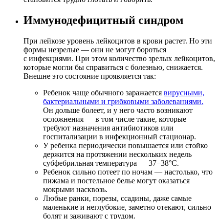
Иммунодефицитный синдром
При лейкозе уровень лейкоцитов в крови растет. Но эти
формы незрелые — они не могут бороться
с инфекциями. При этом количество зрелых лейкоцитов,
которые могли бы справиться с болезнью, снижается.
Внешне это состояние проявляется так:
Ребенок чаще обычного заражается
вирусными,
бактериальными и грибковыми заболеваниями.
Он дольше болеет, и у него часто возникают
осложнения — в том числе такие, которые
требуют назначения антибиотиков или
госпитализации в инфекционный стационар.
У ребенка периодически повышается или стойко
держится на протяжении нескольких недель
субфебрильная температура — 37−38°C.
Ребенок сильно потеет по ночам — настолько, что
пижама и постельное белье могут оказаться
мокрыми насквозь.
Любые ранки, порезы, ссадины, даже самые
маленькие и неглубокие, заметно отекают, сильно
болят и заживают с трудом.