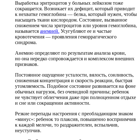
Выработка эритроцитов у больных лейкозом тоже
сокращается. Возникает их дефицит, который приводит
к нехватке гемоглобина — белка, который нужен, чтобы
насыщать ткани кислородом. Состояние, вызванное
снижением числа эритроцитов или уровня гемоглобина,
называется
анемией.
Усугубляют ее и частые
кровотечения — проявления геморрагического
синдрома.
Анемию определяют по результатам анализа крови,
но она нередко сопровождается и комплексом внешних
признаков.
Постоянное ощущение усталости, вялость, сонливость,
сниженная концентрация и скорость реакции, быстрая
утомляемость. Подобное состояние развивается на фоне
обычных нагрузок, без очевидной причины; ребенок
не чувствует облегчения даже при полноценном отдыхе
и сне или сокращении активности.
Резкие перепады настроения с преобладающим знаком
«минус»: ребенок то плаксив, повышенно восприимчив
к каждой мелочи, то раздражителен, вспыльчив,
неуступчив.