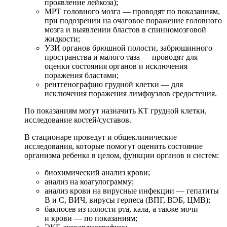
проявление лейкоза);
МРТ головного мозга — проводят по показаниям,
при подозрении на очаговое поражение головного
мозга и выявлении бластов в спинномозговой
жидкости;
УЗИ органов брюшной полости, забрюшинного
пространства и малого таза — проводят для
оценки состояния органов и исключения
поражения бластами;
рентгенографию грудной клетки — для
исключения поражения лимфоузлов средостения.
По показаниям могут назначить КТ грудной клетки,
исследование костей/суставов.
В стационаре проведут и общеклинические
исследования, которые помогут оценить состояние
организма ребенка в целом, функции органов и систем:
биохимический анализ крови;
анализ на коагулограмму;
анализ крови на вирусные инфекции — гепатиты
В и С, ВИЧ, вирусы герпеса (ВПГ, ВЭБ, ЦМВ);
бакпосев из полости рта, кала, а также мочи
и крови — по показаниям;