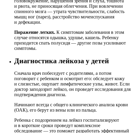
головокружение, нарушения зрения и слуха, тошнота
и рвота, не приносящая облегчения. При вовлечении
спинного мозга — утрата чувствительности, слабость
мышц ног (парез), расстройство мочеиспускания
и дефекации.
Поражение легких.
К симптомам заболевания в этом
случае относятся одышка, удушье, кашель. Ребенку
приходится спать полусидя — другие позы усиливают
симптомы.
Диагностика лейкоза у детей
Сначала врач побеседует с родителями, а потом
поговорит с ребенком и осмотрит его: обследует кожу
и слизистые, ощупает лимфатические узлы, живот. Если
доктор заподозрит лейкоз, он проведет исследования для
подтверждения диагноза.
Начинают всегда с общего клинического анализа крови
(ОАК), его берут из вены или из пальца.
Ребенка с подозрением на лейкоз госпитализируют
и в короткие сроки проведут комплексное
обследование — это поможет разработать эффективный