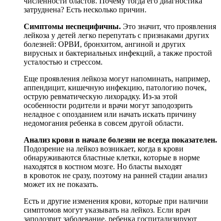
численности бластов. Почему тогда его диагностика
затруднена? Есть несколько причин.
Симптомы неспецифичны.
Это значит, что проявления
лейкоза у детей легко перепутать с признаками других
болезней: ОРВИ, бронхитом, ангиной и других
вирусных и бактериальных инфекций, а также простой
усталостью и стрессом.
Еще проявления лейкоза могут напоминать, например,
аппендицит, кишечную инфекцию, патологию почек,
острую ревматическую лихорадку. Из-за этой
особенности родители и врачи могут заподозрить
неладное с опозданием или начать искать причину
недомогания ребенка в совсем другой области.
Анализ крови
в начале болезни не всегда показателен.
Подозрение на лейкоз возникает, когда в крови
обнаруживаются бластные клетки, которые в норме
находятся в костном мозге. Но бласты выходят
в кровоток не сразу, поэтому на ранней стадии анализ
может их не показать.
Есть и другие изменения крови, которые при наличии
симптомов могут указывать на лейкоз. Если врач
заподозрит заболевание, ребенка госпитализируют