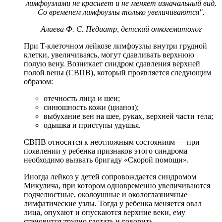
лимфоузлами не краснеет и не меняет изначальный вид.
Со временем лимфоузлы только увеличиваются".
Алиева Ф. С. Педиатр, детский онкогематолог
При T-клеточном лейкозе лимфоузлы внутри грудной
клетки, увеличиваясь, могут сдавливать верхнюю
полую вену. Возникает синдром сдавления верхней
полой вены (СВПВ), который проявляется следующим
образом:
отечность лица и шеи;
синюшность кожи (цианоз);
выбухание вен на шее, руках, верхней части тела;
одышка и приступы удушья.
СВПВ относится к неотложным состояниям — при
появлении у ребенка признаков этого синдрома
необходимо вызвать бригаду «Скорой помощи».
Иногда лейкоз у детей сопровождается синдромом
Микулича, при котором одновременно увеличиваются
подчелюстные, околоушные и окологлазничные
лимфатические узлы. Тогда у ребенка меняется овал
лица, опухают и опускаются верхние веки, ему
становится трудно глотать и говорить.