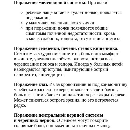
Поражение мочеполовой системы.
Признаки:
ребенок чаще встает в туалет ночью, появляется
недержание;
у мальчиков увеличиваются яички;
при поражении почек появляются общие
симптомы почечной недостаточности: кровь
в моче, слабость, тошнота, отсутствие аппетита.
Поражение селезенки, печени, стенок кишечника.
Симптомы: ухудшение аппетита, боль и дискомфорт
в животе, увеличение объема живота, потеря веса,
чередование поноса и запора. Иногда у больных детей
наблюдаются приступы, имитирующие острый
панкреатит, аппендицит.
Поражение глаз.
Из-за кровоизлияния под конъюнктиву
у ребенка краснеют склеры, появляется светобоязнь,
боль в глазном яблоке при нажатии через закрытое веко.
Может снизиться острота зрения, но это встречается
редко.
Поражение центральной нервной системы
и черепных нервов.
О лейкозе могут говорить
головные боли, напряжение затылочных мышц,