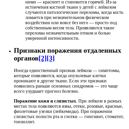
ними — краснеет и становится горячей. Из-за
истончения костной ткани у детей с лейкозом
случаются патологические переломы, когда кость
ломается при незначительном физическом
воздействии или вовсе без него — просто под
собственным весом тела. Проявляются такие
переломы незначительным отеком и болью
умеренной интенсивности.
Признаки поражения отдаленных
органов
[2]
[3]
Иногда единственный признак лейкоза — симптомы,
которые появляются, когда опухолевые клетки
проникают в другие ткани. Если эти признаки
появились раньше основных синдромов — это чаще
всего ухудшает прогноз болезни.
Поражение кожи и слизистых
. При лейкозе в разных
местах тела появляются язвы, отеки, розовые, красные,
фиолетовые узелки (лейкемиды). При поражении
слизистых полости рта и глотки — гингивит, стоматит,
тонзиллит.