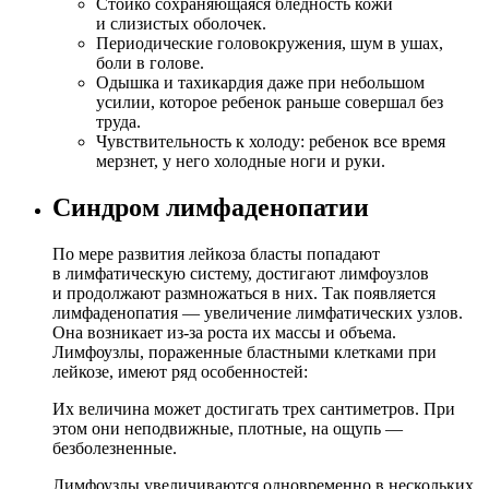
Стойко сохраняющаяся бледность кожи
и слизистых оболочек.
Периодические головокружения, шум в ушах,
боли в голове.
Одышка и тахикардия даже при небольшом
усилии, которое ребенок раньше совершал без
труда.
Чувствительность к холоду: ребенок все время
мерзнет, у него холодные ноги и руки.
Синдром лимфаденопатии
По мере развития лейкоза бласты попадают
в лимфатическую систему, достигают лимфоузлов
и продолжают размножаться в них. Так появляется
лимфаденопатия — увеличение лимфатических узлов.
Она возникает из-за роста их массы и объема.
Лимфоузлы, пораженные бластными клетками при
лейкозе, имеют ряд особенностей:
Их величина может достигать трех сантиметров. При
этом они неподвижные, плотные, на ощупь —
безболезненные.
Лимфоузлы увеличиваются одновременно в нескольких