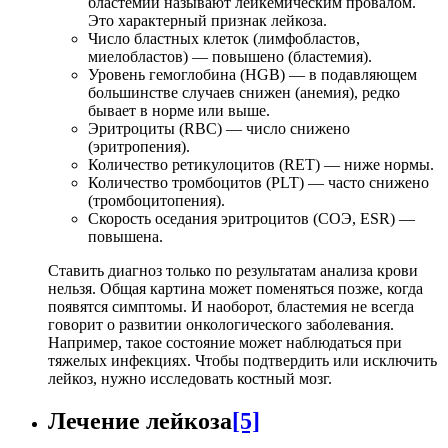
бластемии называют лейкемическим провалом.
Это характерный признак лейкоза.
Число бластных клеток (лимфобластов,
миелобластов) — повышено (бластемия).
Уровень гемоглобина (HGB) — в подавляющем
большинстве случаев снижен (анемия), редко
бывает в норме или выше.
Эритроциты (RBC) — число снижено
(эритропения).
Количество ретикулоцитов (RET) — ниже нормы.
Количество тромбоцитов (PLT) — часто снижено
(тромбоцитопения).
Скорость оседания эритроцитов (СОЭ, ESR) —
повышена.
Ставить диагноз только по результатам анализа крови
нельзя. Общая картина может поменяться позже, когда
появятся симптомы. И наоборот, бластемия не всегда
говорит о развитии онкологического заболевания.
Например, такое состояние может наблюдаться при
тяжелых инфекциях. Чтобы подтвердить или исключить
лейкоз, нужно исследовать костный мозг.
Лечение лейкоза
[5]