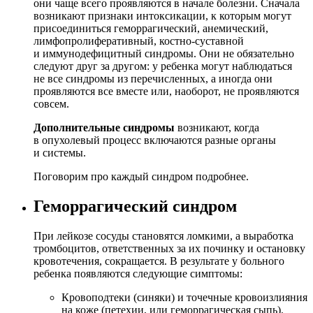
они чаще всего проявляются в начале болезни. Сначала
возникают признаки интоксикации, к которым могут
присоединиться геморрагический, анемический,
лимфопролиферативный, костно-суставной
и иммунодефицитный синдромы. Они не обязательно
следуют друг за другом: у ребенка могут наблюдаться
не все синдромы из перечисленных, а иногда они
проявляются все вместе или, наоборот, не проявляются
совсем.
Дополнительные синдромы
возникают, когда
в опухолевый процесс включаются разные органы
и системы.
Поговорим про каждый синдром подробнее.
Геморрагический синдром
При лейкозе сосуды становятся ломкими, а выработка
тромбоцитов, ответственных за их починку и остановку
кровотечения, сокращается. В результате у больного
ребенка появляются следующие симптомы:
Кровоподтеки (синяки) и точечные кровоизлияния
на коже (петехии, или геморрагическая сыпь).