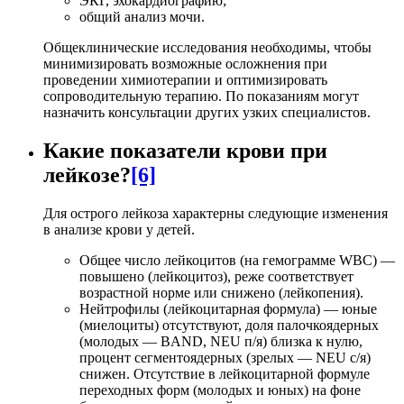
ЭКГ, эхокардиографию;
общий анализ мочи.
Общеклинические исследования необходимы, чтобы
минимизировать возможные осложнения при
проведении химиотерапии и оптимизировать
сопроводительную терапию. По показаниям могут
назначить консультации других узких специалистов.
Какие показатели крови при
лейкозе?
[6]
Для острого лейкоза характерны следующие изменения
в анализе крови у детей.
Общее число лейкоцитов (на гемограмме WBC) —
повышено (лейкоцитоз), реже соответствует
возрастной норме или снижено (лейкопения).
Нейтрофилы (лейкоцитарная формула) — юные
(миелоциты) отсутствуют, доля палочкоядерных
(молодых — BAND, NEU п/я) близка к нулю,
процент сегментоядерных (зрелых — NEU с/я)
снижен. Отсутствие в лейкоцитарной формуле
переходных форм (молодых и юных) на фоне