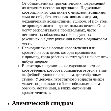
От обыкновенных травматических повреждений
их отличает несколько признаков. Подкожные
кровоизлияния, связанные с лейкозом, возникают
сами по себе, без связи с активными играми,
механическим воздействием, ушибом. И при этом
не проходят долго — до нескольких недель. Они
могут располагаться в произвольных, часто
нетипичных областях: на голове, ушных
раковинах, на двух руках или ногах в одинаковом
месте.
Периодические носовые кровотечения или
кровоточивость десен, которая проявляется,
к примеру, когда ребенок чистит зубы или ест что-
нибудь твердое.
В некоторых случаях — желудочно-кишечное
кровотечение, которое проявляется рвотой в виде
«кофейной гущи» или черным, дегтеобразным
стулом. У девочек пубертатного возраста лейкоз
может сопровождаться более обильными, чем
обычно, месячными, а также маточными
кровотечениями.
Анемический синдром