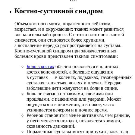
Костно-суставной синдром
Объем костного мозга, пораженного лейкозом,
возрастает, и в окружающих тканях может развиться
воспалительный процесс. От этого плотность костей
снижается, они становятся более хрупкими,
а воспаление нередко распространяется на суставы.
Костно-суставной синдром при злокачественных
болезнях крови представлен такими симптомами:
Боль в костях
обычно появляется в длинных
костях конечностей, а болевые ощущения
в суставах — в коленях, лодыжках, тазобедренных
суставах, запястьях, локтях и плечах. Нередко
заболевшие дети жалуются на боли в спине.
Боль не связана с травмами, свежими или
прошлыми, с падениями или ударами. Может
ощущаться и в движении, и в покое, часто
усиливается вечером и в ночное время.
Ребенок становится менее активным, чем раньше,
у него меняется походка, появляется хромота,
скованность движений.
Пораженные суставы могут припухать, кожа над