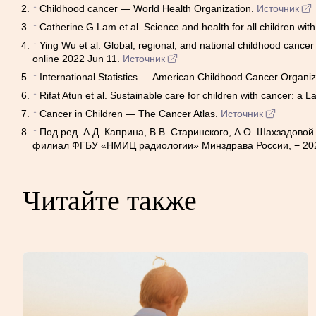
↑
Childhood cancer — World Health Organization.
Источник
↑
Catherine G Lam et al. Science and health for all children w
↑
Ying Wu et al. Global, regional, and national childhood can
online 2022 Jun 11.
Источник
↑
International Statistics — American Childhood Cancer Organiz
↑
Rifat Atun et al. Sustainable care for children with cancer: 
↑
Cancer in Children — The Cancer Atlas.
Источник
↑
Под ред. А.Д. Каприна, В.В. Старинского, А.О. Шахзадово
филиал ФГБУ «НМИЦ радиологии» Минздрава России, − 2021
Читайте также