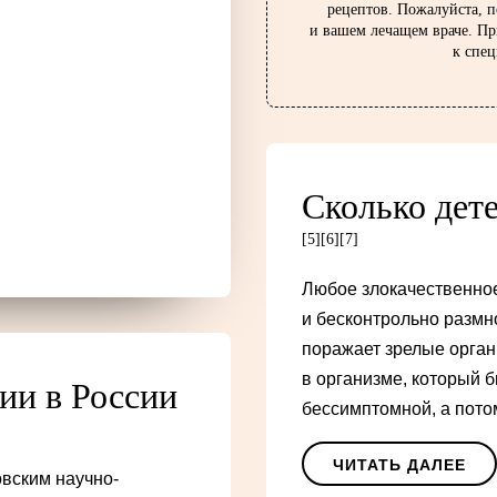
рецептов. Пожалуйста, п
и вашем лечащем враче. П
к спец
Сколько дет
[5]
[6]
[7]
Любое злокачественное
и бесконтрольно размн
поражает зрелые органы
в организме, который б
ии в России
бессимптомной, а пото
ЧИТАТЬ ДАЛЕЕ
овским научно-