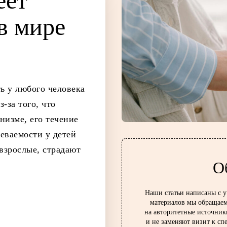
еет
 в ми­ре
ь у любого человека
-за того, что
низме, его течение
еваемости у детей
 взрослые, страдают
О
Наши статьи написаны с 
материалов мы обращаем
на авторитетные источник
и не заменяют визит к сп