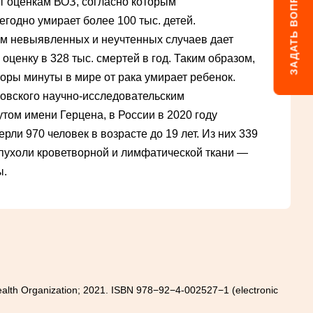
ЗАДАТЬ ВОПРОС
т оценкам ВОЗ, согласно которым
годно умирает более 100 тыс. детей.
м невыявленных и неучтенных случаев дает
оценку в 328 тыс. смертей в год. Таким образом,
оры минуты в мире от рака умирает ребенок.
овского научно-исследовательским
том имени Герцена, в России в 2020 году
рли 970 человек в возрасте до 19 лет. Из них 339
пухоли кроветворной и лимфатической ткани —
ы.
 Health Organization; 2021. ISBN 978−92−4-002527−1 (electronic