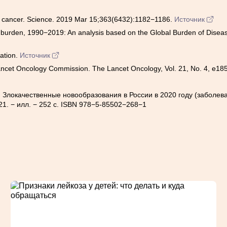
ith cancer. Science. 2019 Mar 15;363(6432):1182−1186.
Источник
cer burden, 1990−2019: An analysis based on the Global Burden of Dise
ation.
Источник
a Lancet Oncology Commission. The Lancet Oncology, Vol. 21, No. 4, e18
й. Злокачественные новообразования в России в 2020 году (заболе
. − илл. − 252 с. ISBN 978−5-85502−268−1