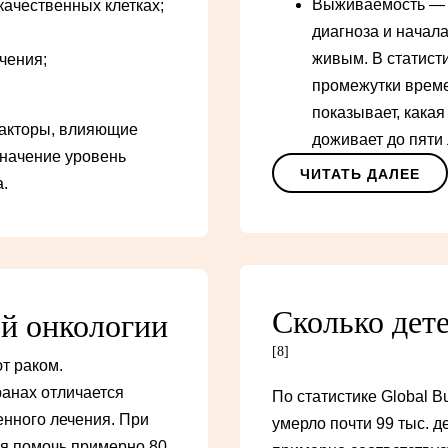
Выживаемость — э
качественных клетках;
диагноза и начала
живым. В статист
чения;
промежутки врем
показывает, кака
факторы, влияющие
доживает до пяти 
значение уровень
ЧИТАТЬ ДАЛЕЕ
.
Сколько дет
ой онкологии
[8]
т раком.
анах отличается
По статистике Global Bu
енного лечения. При
умерло почти 99 тыс. д
ся помочь примерно 80