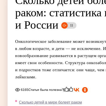
Сколько детей бол
раком: ста­тис­ти­ка
и Рос­сии
Онкологическое заболевание может возникнут
в любом возрасте, и дети — не исключение. Из
новообразование развивается в растущем орга
имеет свои особенности. Структура онкозабол
и подростков тоже отличается: они чаще, чем
лейкозами.
6165
Статья была полезна?
Сколько детей в мире болеет раком