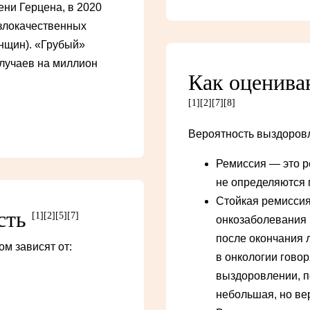
ни Герцена, в 2020
 злокачественных
енщин). «Грубый»
случаев на миллион
Как оценива
[1]
[2]
[7]
[8]
Вероятность выздоровл
Ремиссия — это р
не определяются 
Стойкая ремиссия
сть
[1]
[2]
[5]
[7]
онкозаболевания 
после окончания 
м зависят от:
в онкологии говор
выздоровлении, по
небольшая, но ве