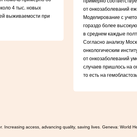
примерно соответствуе
коло 4 тыс. новых
от онкозаболеваний еже
ней выживаемости при
Моделирование с учето
гораздо более высокую 
в среднем каждые полт
Согласно анализу Моск
онкологическим институ
от онкозаболеваний уме
случаев пришлось на о
то есть на гемобластоз
r. Increasing access, advancing quality, saving lives. Geneva: World