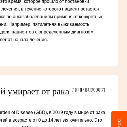
то время, которое прошло от постановки
 лечения, в течение которого пациент остается
ике по онкозаболеваниям применяют конкретные
ени. Например, пятилетняя выживаемость
я доля пациентов с определенным диагнозом
лет от начала лечения.
ей умирает от рака
[1]
[2]
[3]
[4]
[5]
[6]
[7]
rden of Disease (GBD), в 2019 году в мире от рака
етей в возрасте от 0 до 14 лет включительно. Это