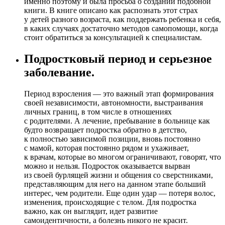
именно поэтому и была просьба о создании подобной
книги. В книге описано как распознать этот страх
у детей разного возраста, как поддержать ребенка и себя,
в каких случаях достаточно методов самопомощи, когда
стоит обратиться за консультацией к специалистам.
Подростковый период и серьезное
заболевание.
Период взросления — это важный этап формирования
своей независимости, автономности, выстраивания
личных границ, в том числе в отношениях
с родителями. А лечение, пребывание в больнице как
будто возвращает подростка обратно в детство,
к полностью зависимой позиции, вновь постоянно
с мамой, которая постоянно рядом и ухаживает,
к врачам, которые во многом ограничивают, говорят, что
можно и нельзя. Подросток оказывается вырван
из своей бурлящей жизни и общения со сверстниками,
представляющим для него на данном этапе больший
интерес, чем родители. Еще один удар — потеря волос,
изменения, происходящие с телом. Для подростка
важно, как он выглядит, идет развитие
самоидентичности, а болезнь никого не красит.