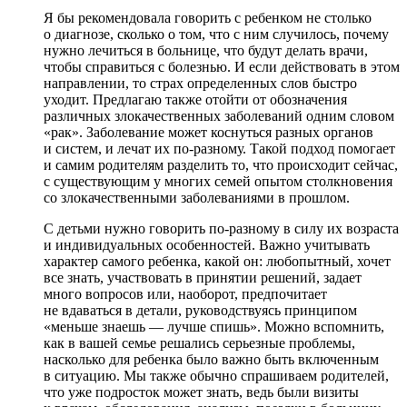
Я бы рекомендовала говорить с ребенком не столько
о диагнозе, сколько о том, что с ним случилось, почему
нужно лечиться в больнице, что будут делать врачи,
чтобы справиться с болезнью. И если действовать в этом
направлении, то страх определенных слов быстро
уходит. Предлагаю также отойти от обозначения
различных злокачественных заболеваний одним словом
«рак». Заболевание может коснуться разных органов
и систем, и лечат их по-разному. Такой подход помогает
и самим родителям разделить то, что происходит сейчас,
с существующим у многих семей опытом столкновения
со злокачественными заболеваниями в прошлом.
С детьми нужно говорить по-разному в силу их возраста
и индивидуальных особенностей. Важно учитывать
характер самого ребенка, какой он: любопытный, хочет
все знать, участвовать в принятии решений, задает
много вопросов или, наоборот, предпочитает
не вдаваться в детали, руководствуясь принципом
«меньше знаешь — лучше спишь». Можно вспомнить,
как в вашей семье решались серьезные проблемы,
насколько для ребенка было важно быть включенным
в ситуацию. Мы также обычно спрашиваем родителей,
что уже подросток может знать, ведь были визиты