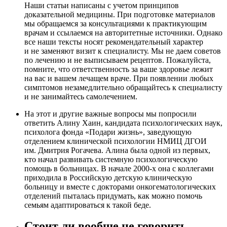
Наши статьи написаны с учетом принципов
доказательной медицины. При подготовке материалов
мы обращаемся за консультациями к практикующим
врачам и ссылаемся на авторитетные источники. Однако
все наши тексты носят рекомендательный характер
и не заменяют визит к специалисту. Мы не даем советов
по лечению и не выписываем рецептов. Пожалуйста,
помните, что ответственность за ваше здоровье лежит
на вас и вашем лечащем враче. При появлении любых
симптомов незамедлительно обращайтесь к специалисту
и не занимайтесь самолечением.
На этот и другие важные вопросы мы попросили
ответить Алину Хаин, кандидата психологических наук,
психолога фонда «Подари жизнь», заведующую
отделением клинической психологии НМИЦ ДГОИ
им. Дмитрия Рогачева. Алина была одной из первых,
кто начал развивать системную психологическую
помощь в больницах. В начале 2000-х она с коллегами
приходила в Российскую детскую клиническую
больницу и вместе с докторами онкогематологических
отделений пыталась придумать, как можно помочь
семьям адаптироваться к такой беде.
Стоит ли вообще не говорить