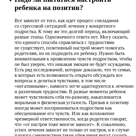
ребенка на позитив?
Все зависит от того, как идет процесс совладания
со стрессовой ситуацией лечения у конкретного
подростка. К тому же это долгий период, включающий
разные этапы. Однозначного ответа нет. Могу сказать,
что единого способа справляться с трудностями
не существует, позитивный настрой может помогать
родителям, но не подходить их ребенку. Нужно быть
внимательным к проявлению чувств подростком, чтобы
он был уверен, что никакая эмоция не будет осуждаема.
Есть ряд исследований, которые доказали, что те семьи,
в которых есть возможность открыто обсуждать все
вопросы и делиться чувствами, в том числе
«негативными», намного легче адаптируются к лечению
и различным трудностям. В разные моменты ребенок
может чувствовать себя по-разному, накапливается
моральная и физическая усталость. Призыв к позитиву
иногда может восприниматься подростком как
обесценивание его чувств. Или как возложение
чрезмерной ответственности, когда родители говорят,
что «от настроя тоже многое зависит». К сожалению,
успех лечения зависит не только от настроя, и в случае
плохого самочувствия такие убеждения могут создать