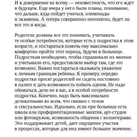
И в довершение ко всему — неизвестность, что его ждет
в будущем. Еще вчера у него были планы, понимание,
что дальше, куда пойдет учиться, олимпиады
и экзамены. А теперь совершенно непонятно, будет ли
все это и когда.
Родители должны все это понимать, учитывать
те особые потребности, которые есть у подростка в этом
возрасте, и постараться помочь ему максимально
комфортно пройти этот период, будучи в больнице.
Подросткам необходимо, чтобы спрашивали их мнение
и учитывали его, предоставляли выбор там, где это
возможно. Важно постараться оказывать уважение
к личным границам ребенка. К примеру, нередко
подростки просят родителей не сидеть постоянно
в палате и дать возможность побыть одним. Не надо
обижаться, дело не в вас, а в особой потребности
подростка. Конечно, надо быть максимально
деликатными во всем, что связано с телом
и сексуальностью. Идеально, если при больнице есть
школа или профориентационные занятия, арт-студия
или фотокружок, возможность общения с волонтерами.
Это поддерживает детей, дает ощущение участия
в процессах, которые для них имеют большое значение.