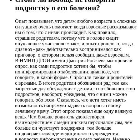
подростку о его болезни?
Опыт показывает, что детям любого возраста в сложных
ситуациях очень помогает, когда взрослые рассказывают
им о том, что с ними происходит. Как правило,
страшнее родителям, потому что в голове сидит
внушающее ужас слово «рак», и опыт прошлого, когда
диагноз «рак» действительно воспринимался как
приговор, о котором нельзя сообщать даже взрослым.
В НМИЦ ДГОИ имени Дмитрия Рогачева мы провели
опрос, как сами подростки хотели бы, чтобы
их информировали о заболевании, диагнозе, что
говорить, в какой форме. Спросили также и родителей
с врачами. В итоге родители обозначили ряд тем как
запретные для обсуждения с детьми, а вот большинство
подростков, наоборот, убеждены, что с ними можно
говорить обо всем. Оказалось, что дети хотят иметь
возможность напрямую задавать вопросы своему
лечащему врачу. Этот опрос показал еще одну важную
вещь. Чем больше родитель удовлетворен
взаимодействием с медицинским персоналом сам, чем
больше он чувствует поддержки, тем больше
он доверяет команде медицинского учреждения
в вопросах информирования своего ребенка. Именно