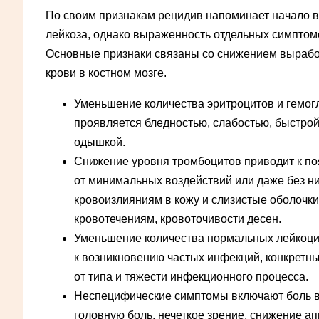
По своим признакам рецидив напоминает начало 
лейкоза, однако выраженность отдельных симптом
Основные признаки связаны со снижением вырабо
крови в костном мозге.
Уменьшение количества эритроцитов и гемог
проявляется бледностью, слабостью, быстро
одышкой.
Снижение уровня тромбоцитов приводит к п
от минимальных воздействий или даже без ни
кровоизлияниям в кожу и слизистые оболочк
кровотечениям, кровоточивости десен.
Уменьшение количества нормальных лейкоци
к возникновению частых инфекций, конкретн
от типа и тяжести инфекционного процесса.
Неспецифические симптомы включают боль в 
головную боль, нечеткое зрение, снижение а