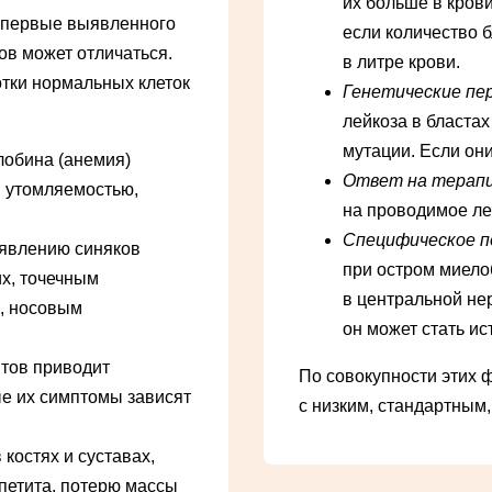
их больше в кров
впервые выявленного
если количество 
ов может отличаться.
в литре крови.
тки нормальных клеток
Генетические пе
лейкоза в бласта
мутации. Если он
лобина (анемия)
Ответ на терап
й утомляемостью,
на проводимое ле
Специфическое п
оявлению синяков
при остром миело
х, точечным
в центральной нер
и, носовым
он может стать и
тов приводит
По совокупности этих ф
ые их симптомы зависят
с низким, стандартным
костях и суставах,
ппетита, потерю массы