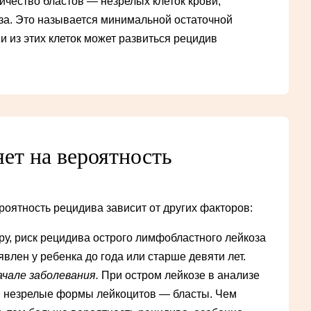
ичество бластов — незрелых клеток крови,
за. Это называется минимальной остаточной
и из этих клеток может развиться рецидив
ет на вероятность
роятность рецидива зависит от других факторов:
у, риск рецидива острого лимфобластного лейкоза
влен у ребенка до года или старше девяти лет.
ачале заболевания.
При остром лейкозе в анализе
я незрелые формы лейкоцитов — бласты. Чем