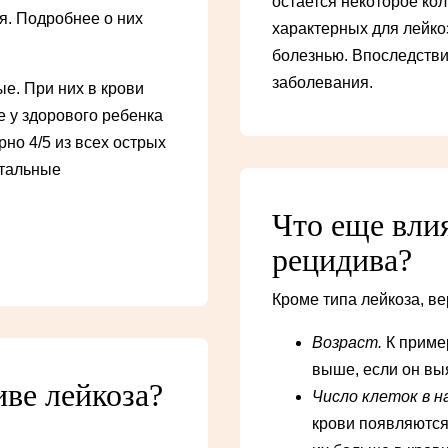
остается некоторое кол
я. Подробнее о них
характерных для лейко
болезнью. Впоследстви
заболевания.
е. При них в крови
 у здорового ребенка
но 4/5 из всех острых
стальные
Что еще влия
рецидива?
Кроме типа лейкоза, ве
Возраст.
К пример
выше, если он выя
ве лейкоза?
Число клеток в н
крови появляютс