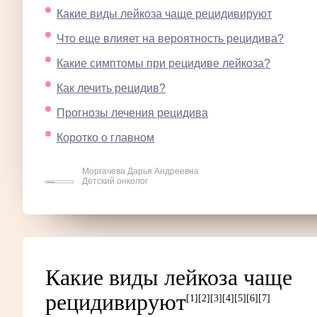
Какие виды лейкоза чаще рецидивируют
Что еще влияет на вероятность рецидива?
Какие симптомы при рецидиве лейкоза?
Как лечить рецидив?
Прогнозы лечения рецидива
Коротко о главном
Моргачева Дарья Андреевна
Детский онколог
Какие виды лейкоза чаще
рецидивируют
[1]
[2]
[3]
[4]
[5]
[6]
[7]