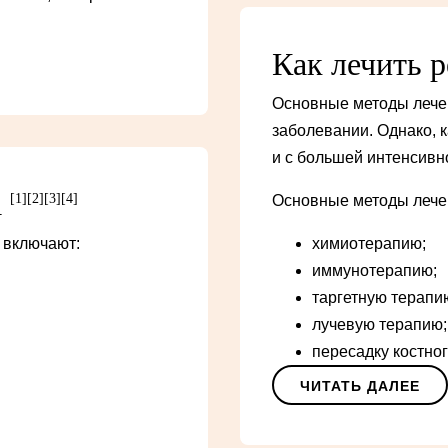
Как лечить 
Основные методы лечен
заболевании. Однако, 
и с большей интенсивн
а
[1]
[2]
[3]
[4]
Основные методы лече
 включают:
химиотерапию;
иммунотерапию;
таргетную терапи
лучевую терапию;
пересадку костног
ЧИТАТЬ ДАЛЕЕ