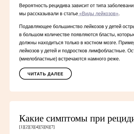
Вероятность рецидива зависит от типа заболевани
мы рассказывали в статье
«Виды лейкозов»
.
Подавляющее большинство лейкозов у детей остры
в большом количестве появляются бласты, которые
должны находиться только в костном мозге. Пример
лейкозов у детей и подростков лимфобластные. О
(миелобластные) встречаются намного реже.
ЧИТАТЬ ДАЛЕЕ
Какие симптомы при рециди
[1]
[2]
[3]
[4]
[5]
[6]
[7]