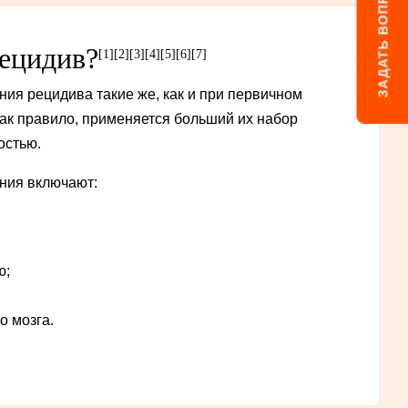
ЗАДАТЬ ВОПРОС
рецидив?
[1]
[2]
[3]
[4]
[5]
[6]
[7]
ия рецидива такие же, как и при первичном
как правило, применяется больший их набор
остью.
ния включают:
ю;
о мозга.