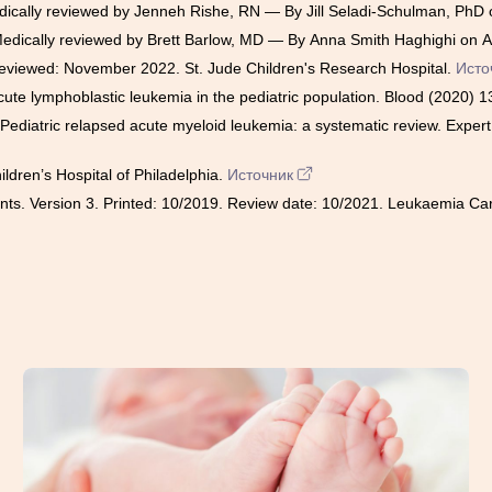
lly reviewed by Jenneh Rishe, RN — By Jill Seladi-Schulman, PhD o
Medically reviewed by Brett Barlow, MD — By Anna Smith Haghighi on A
eviewed: November 2022. St. Jude Children's Research Hospital.
Исто
cute lymphoblastic leukemia in the pediatric population. Blood (2020)
diatric relapsed acute myeloid leukemia: a systematic review. Exper
dren’s Hospital of Philadelphia.
Источник
nts. Version 3. Printed: 10/2019. Review date: 10/2021. Leukaemia Ca