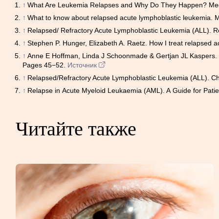
↑
What Are Leukemia Relapses and Why Do They Happen? Medica
↑
What to know about relapsed acute lymphoblastic leukemia. 
↑
Relapsed/ Refractory Acute Lymphoblastic Leukemia (ALL). R
↑
Stephen P. Hunger, Elizabeth A. Raetz. How I treat relapsed a
↑
Anne E Hoffman, Linda J Schoonmade & Gertjan JL Kaspers. Pe
Pages 45−52.
Источник
↑
Relapsed/Refractory Acute Lymphoblastic Leukemia (ALL). Chil
↑
Relapse in Acute Myeloid Leukaemia (AML). A Guide for Patie
Читайте также