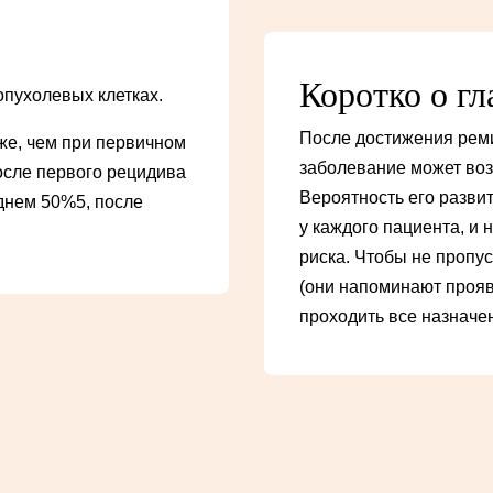
Коротко о г
опухолевых клетках.
После достижения реми
же, чем при первичном
заболевание может воз
осле первого рецидива
Вероятность его разви
днем 50%5, после
у каждого пациента, и 
риска. Чтобы не пропу
(они напоминают прояв
проходить все назнач