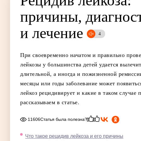
Рецидив лейкоза:
причины, ди­аг­ност
и ле­че­ние
При своевременно начатом и правильно пров
лейкозы у большинства детей удается вылечить
длительной, а иногда и пожизненной ремиссии
месяцы или годы заболевание может появиться
лейкоз рецидивирует и какие в таком случае
рассказываем в статье.
11606
Статья была полезна?
Что такое рецидив лейкоза и его причины