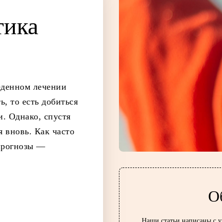
и­ка
еденном лечении
, то есть добиться
. Однако, спустя
 вновь. Как часто
 прогнозы —
О
Наши статьи написаны с 