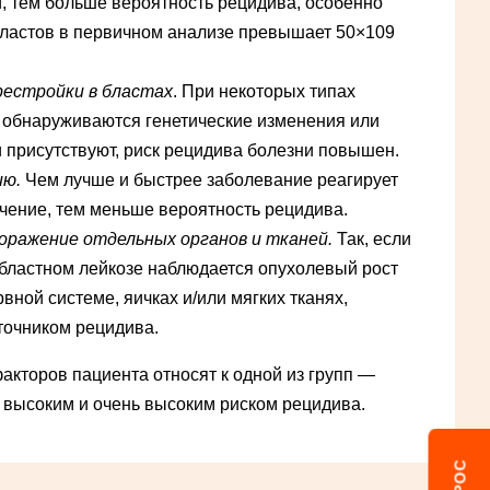
и, тем больше вероятность рецидива, особенно
бластов в первичном анализе превышает 50×109
рестройки в бластах
. При некоторых типах
х обнаруживаются генетические изменения или
и присутствуют, риск рецидива болезни повышен.
ию.
Чем лучше и быстрее заболевание реагирует
чение, тем меньше вероятность рецидива.
оражение отдельных органов и тканей.
Так, если
бластном лейкозе наблюдается опухолевый рост
вной системе, яичках и/или мягких тканях,
сточником рецидива.
акторов пациента относят к одной из групп —
, высоким и очень высоким риском рецидива.