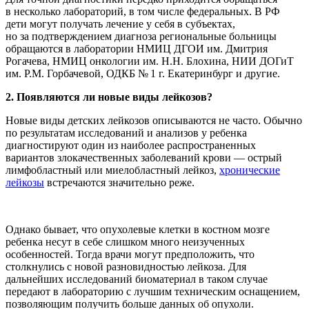
в несколько лабораторий, в том числе федеральных. В РФ
дети могут получать лечение у себя в субъектах,
но за подтверждением диагноза региональные больницы
обращаются в лаборатории НМИЦ ДГОИ им. Дмитрия
Рогачева, НМИЦ онкологии им. Н.Н. Блохина, НИИ ДОГиТ
им. Р.М. Горбачевой, ОДКБ № 1 г. Екатеринбург и другие.
2. Появляются ли новые виды лейкозов?
Новые виды детских лейкозов описываются не часто. Обычно
по результатам исследований и анализов у ребенка
диагностируют один из наиболее распространенных
вариантов злокачественных заболеваний крови — острый
лимфобластный или миелобластный лейкоз,
хронические
лейкозы
встречаются значительно реже.
Однако бывает, что опухолевые клетки в костном мозге
ребенка несут в себе слишком много неизученных
особенностей. Тогда врачи могут предположить, что
столкнулись с новой разновидностью лейкоза. Для
дальнейших исследований биоматериал в таком случае
передают в лабораторию с лучшим техническим оснащением,
позволяющим получить больше данных об опухоли.