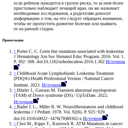
если ребенок находится в группе риска, то за ним более
пристально наблюдает лечащий врач, он же назначает
необходимые исследования, а родителям доносит
информацию о том, на что следует обращать внимание,
чтобы не пропустить развитие болезни или выявить
ее на ранней стадии.
Примечания
↑
Porter C. C. Germ line mutations associated with leukemias
// Hematology Am Soc Hematol Educ Program. 2016. Vol. 1.
P. 302−308. doi:10.1182/asheducation-2016.1.302
Источник
↑
Childhood Acute Lymphoblastic Leukemia Treatment
(PDQ®)-Health Professional Version / National Cancer
Institute. 2023.
Источник
↑
Hitzler J., Garraus M. Transient abnormal myelopoiesis
(TAM) of Down syndrome (DS) / UpToDate. 2022.
Источник
↑
Bader J. L., Miller R. W. Neurofibromatosis and childhood
leukemia // J Pediatr. 1978. Vol. 92(6). P. 925−929.
doi:10.1016/s0022−3476(78)80362-x
Источник
↑
Choi M., Kipps T., Kurzrock R. ATM Mutations in сancer: