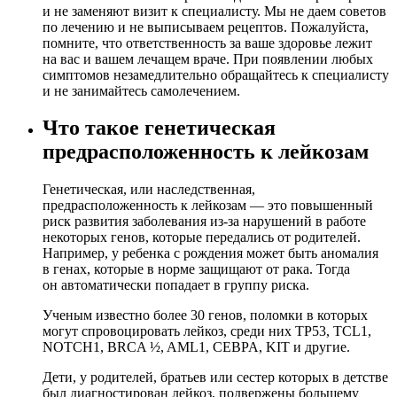
и не заменяют визит к специалисту. Мы не даем советов
по лечению и не выписываем рецептов. Пожалуйста,
помните, что ответственность за ваше здоровье лежит
на вас и вашем лечащем враче. При появлении любых
симптомов незамедлительно обращайтесь к специалисту
и не занимайтесь самолечением.
Что такое генетическая
предрасположенность к лейкозам
Генетическая, или наследственная,
предрасположенность к лейкозам — это повышенный
риск развития заболевания из-за нарушений в работе
некоторых генов, которые передались от родителей.
Например, у ребенка с рождения может быть аномалия
в генах, которые в норме защищают от рака. Тогда
он автоматически попадает в группу риска.
Ученым известно более 30 генов, поломки в которых
могут спровоцировать лейкоз, среди них TP53, TCL1,
NOTCH1, BRCA ½, AML1, CEBPA, KIT и другие.
Дети, у родителей, братьев или сестер которых в детстве
был диагностирован лейкоз, подвержены большему