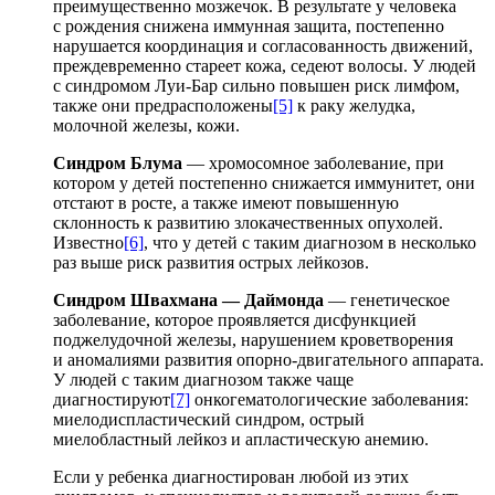
преимущественно мозжечок. В результате у человека
с рождения снижена иммунная защита, постепенно
нарушается координация и согласованность движений,
преждевременно стареет кожа, седеют волосы. У людей
с синдромом Луи-Бар сильно повышен риск лимфом,
также они предрасположены
[5]
к раку желудка,
молочной железы, кожи.
Синдром Блума
— хромосомное заболевание, при
котором у детей постепенно снижается иммунитет, они
отстают в росте, а также имеют повышенную
склонность к развитию злокачественных опухолей.
Известно
[6]
, что у детей с таким диагнозом в несколько
раз выше риск развития острых лейкозов.
Синдром Швахмана — Даймонда
— генетическое
заболевание, которое проявляется дисфункцией
поджелудочной железы, нарушением кроветворения
и аномалиями развития опорно-двигательного аппарата.
У людей с таким диагнозом также чаще
диагностируют
[7]
онкогематологические заболевания:
миелодиспластический синдром, острый
миелобластный лейкоз и апластическую анемию.
Если у ребенка диагностирован любой из этих