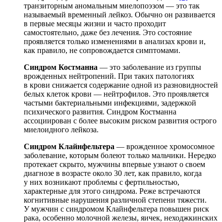
транзиторным аномальным миелопоэзом — это так
называемый временный лейкоз. Обычно он развивается
в первые месяцы жизни и часто проходит
самостоятельно, даже без лечения. Это состояние
проявляется только изменениями в анализах крови и,
как правило, не сопровождается симптомами.
Синдром Костманна
— это заболевание из группы
врожденных нейтропений. При таких патологиях
в крови снижается содержание одной из разновидностей
белых клеток крови — нейтрофилов. Это проявляется
частыми бактериальными инфекциями, задержкой
психического развития. Синдром Костманна
ассоциирован с более высоким риском развития острого
миелоидного лейкоза.
Синдром Клайнфельтера
— врожденное хромосомное
заболевание, которым болеют только мальчики. Нередко
протекает скрыто, мужчины впервые узнают о своем
диагнозе в возрасте около 30 лет, как правило, когда
у них возникают проблемы с фертильностью,
характерные для этого синдрома. Реже встречаются
когнитивные нарушения различной степени тяжести.
У мужчин с синдромом Клайнфельтера повышен риск
рака, особенно молочной железы, яичек, неходжкинских