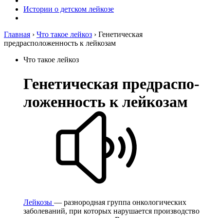
Истории о детском лейкозе
Главная
›
Что такое лейкоз
›
Генетическая
предрасположенность к лейкозам
Что такое лейкоз
Ге­не­ти­чес­кая пред­распо­
ло­жен­ность к лей­ко­зам
Лейкозы
— разнородная группа онкологических
заболеваний, при которых нарушается производство