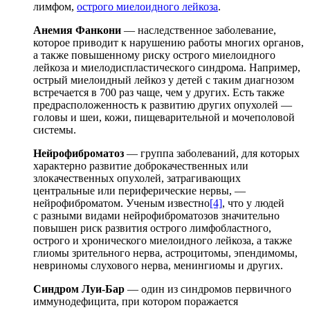
лимфом,
острого миелоидного лейкоза
.
Анемия Фанкони
— наследственное заболевание,
которое приводит к нарушению работы многих органов,
а также повышенному риску острого миелоидного
лейкоза и миелодиспластического синдрома. Например,
острый миелоидный лейкоз у детей с таким диагнозом
встречается в 700 раз чаще, чем у других. Есть также
предрасположенность к развитию других опухолей —
головы и шеи, кожи, пищеварительной и мочеполовой
системы.
Нейрофиброматоз
— группа заболеваний, для которых
характерно развитие доброкачественных или
злокачественных опухолей, затрагивающих
центральные или периферические нервы, —
нейрофиброматом. Ученым известно
[4]
, что у людей
с разными видами нейрофиброматозов значительно
повышен риск развития острого лимфобластного,
острого и хронического миелоидного лейкоза, а также
глиомы зрительного нерва, астроцитомы, эпендимомы,
невриномы слухового нерва, менингиомы и других.
Синдром Луи-Бар
— один из синдромов первичного
иммунодефицита, при котором поражается