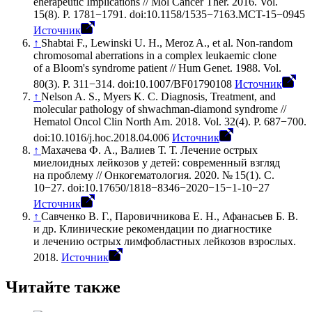
еherapeutic Implications // Mol Cancer Ther. 2016. Vol.
15(8). P. 1781−1791. doi:10.1158/1535−7163.MCT-15−0945
Источник
↑
Shabtai F., Lewinski U. H., Meroz A., et al. Non-random
chromosomal aberrations in a complex leukaemic clone
of a Bloom's syndrome patient // Hum Genet. 1988. Vol.
80(3). P. 311−314. doi:10.1007/BF01790108
Источник
↑
Nelson A. S., Myers K. C. Diagnosis, Treatment, and
molecular pathology of shwachman-diamond syndrome //
Hematol Oncol Clin North Am. 2018. Vol. 32(4). P. 687−700.
doi:10.1016/j.hoc.2018.04.006
Источник
↑
Махачева Ф. А., Валиев Т. Т. Лечение острых
миелоидных лейкозов у детей: современный взгляд
на проблему // Онкогематология. 2020. № 15(1). С.
10−27. doi:10.17650/1818−8346−2020−15−1-10−27
Источник
↑
Савченко В. Г., Паровичникова Е. Н., Афанасьев Б. В.
и др. Клинические рекомендации по диагностике
и лечению острых лимфобластных лейкозов взрослых.
2018.
Источник
Читайте также