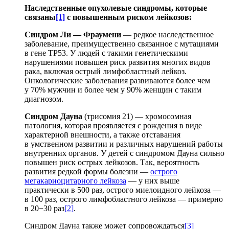
Наследственные опухолевые синдромы, которые
связаны
[1]
с повышенным риском лейкозов:
Синдром Ли — Фраумени
— редкое наследственное
заболевание, преимущественно связанное с мутациями
в гене TP53. У людей с такими генетическими
нарушениями повышен риск развития многих видов
рака, включая острый лимфобластный лейкоз.
Онкологические заболевания развиваются более чем
у 70% мужчин и более чем у 90% женщин с таким
диагнозом.
Синдром Дауна
(трисомия 21) — хромосомная
патология, которая проявляется с рождения в виде
характерной внешности, а также отставания
в умственном развитии и различных нарушений работы
внутренних органов. У детей с синдромом Дауна сильно
повышен риск острых лейкозов. Так, вероятность
развития редкой формы болезни —
острого
мегакариоцитарного лейкоза
— у них выше
практически в 500 раз, острого миелоидного лейкоза —
в 100 раз, острого лимфобластного лейкоза — примерно
в 20−30 раз
[2]
.
Синдром Дауна также может сопровождаться
[3]