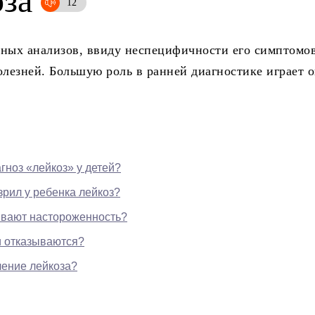
оза
рных анализов, ввиду неспецифичности его симптомов
лезней. Большую роль в ранней диагностике играет 
гноз «лейкоз» у детей?
зрил у ребенка лейкоз?
зывают настороженность?
и отказываются?
чение лейкоза?