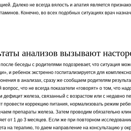
ией. Далеко не всегда вялость и апатия является признак
таминов. Конечно, во всех подобных ситуациях врач назнач
льтаты анализов вызывают насто
 после беседы с родителями подозревает, что ситуация мо
», и ребенок экстренно госпитализируется для комплексно
лонения в анализах, сразу же сообщаем родителям результ
 вопрос, что не всегда показатели «говорят» о том, что на
м дефицит железа, связанный с возрастом или с недавно 
т провести коррекцию питания, нормализовать режим ребен
ачаем препараты железа. Затем проводим обязательно кли
ет от 1 до 3 месяцев. Если же при повторном исследовани
та на терапию, то даем направление на консультацию у окр