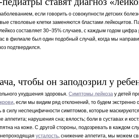
-педиатры ставят диагноз «лейко
аболеванием, если говорить о совокупности детских боле
ровые стволовые клетки заменяются бластами лейкоцитов. 
 лейкоз составляет 30−35% случаев, с каждым годом цифра 
 нас в филиале был один подобный случай, когда мы направ
ноз подтвердился.
ча, чтобы он заподозрил у ребе
тельного ухудшения здоровья.
Симптомы лейкоза
у детей пр
 крови
, если мы видим ряд отклонений, то будем экстренно
ть в силу неспецифичности симптомов, которые маскируютс
 аппетита; нарушения сна; вялость; боли в суставах и кос
ятна на коже. С другой стороны, подозревать в каждом слу
сь непроходящая
усталость
, снижение аппетита, мы можем св