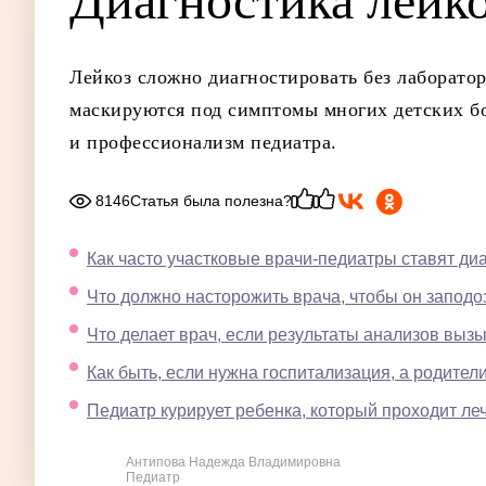
Ди­аг­ности­ка лейк
Лейкоз сложно диагностировать без лаборато
маскируются под симптомы многих детских бо
и профессионализм педиатра.
8146
Статья была полезна?
Как часто участковые врачи-педиатры ставят диа
Что должно насторожить врача, чтобы он заподо
Что делает врач, если результаты анализов вы
Как быть, если нужна госпитализация, а родител
Педиатр курирует ребенка, который проходит ле
Антипова Надежда Владимировна
Педиатр