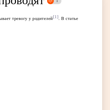
про­во­дят
[1]
ывает тревогу у родителей
. В статье