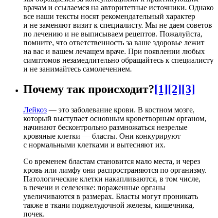
врачам и ссылаемся на авторитетные источники. Однако
все наши тексты носят рекомендательный характер
и не заменяют визит к специалисту. Мы не даем советов
по лечению и не выписываем рецептов. Пожалуйста,
помните, что ответственность за ваше здоровье лежит
на вас и вашем лечащем враче. При появлении любых
симптомов незамедлительно обращайтесь к специалисту
и не занимайтесь самолечением.
Почему так происходит?
[1]
[2]
[3]
Лейкоз
— это заболевание крови. В костном мозге,
который выступает основным кроветворным органом,
начинают бесконтрольно размножаться незрелые
кровяные клетки — бласты. Они конкурируют
с нормальными клетками и вытесняют их.
Со временем бластам становится мало места, и через
кровь или лимфу они распространяются по организму.
Патологические клетки накапливаются, в том числе,
в печени и селезенке: пораженные органы
увеличиваются в размерах. Бласты могут проникать
также в ткани поджелудочной железы, кишечника,
почек.