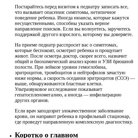
Постарайтесь перед визитом к педиатру записать все,
что вызывает опасения: симптомы, нетипичное
поведение ребенка. Иногда нюансы, которые кажутся
несущественными, способны указать верное
направление поисков. Если вы волнуетесь, заручитесь
поддержкой другого взрослого, которому вы доверяете.
На приеме педиатр расспросит вас о симптомах,
которые беспокоят, осмотрит ребенка и прощупает
живот. После осмотра доктор, скорее всего, назначит
общий и биохимический анализ крови и УЗИ брюшной
полости. При лейкозе уровни гемоглобина,
эритроцитов, тромбоцитов и нейтрофилов зачастую
ниже нормы, а скорость оседания эритроцитов (СОЭ) —
выше, обнаруживаются бластные клетки.
Ультразвуковое исследование показывает
гепатоспленомегалию, а иногда — инфильтрацию
других органов.
Если врач заподозрит злокачественное заболевание
крови, он направит ребенка в профильный стационар,
где проведут направленную комплексную диагностику.
Коротко о главном