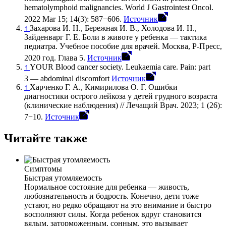
hematolymphoid malignancies. World J Gastrointest Oncol.
2022 Mar 15; 14(3): 587−606.
Источник
↑
Захарова И. Н., Бережная И. В., Холодова И. Н.,
Зайденварг Г. Е. Боли в животе у ребенка — тактика
педиатра. Учебное пособие для врачей. Москва, Р-Пресс,
2020 год. Глава 5.
Источник
↑
YOUR Blood cancer society. Leukaemia care. Pain: part
3 — abdominal discomfort
Источник
↑
Харченко Г. А., Кимирилова О. Г. Ошибки
диагностики острого лейкоза у детей грудного возраста
(клинические наблюдения) // Лечащий Врач. 2023; 1 (26):
7−10.
Источник
Читайте также
Симптомы
Быстрая утомляемость
Нормальное состояние для ребенка — живость,
любознательность и бодрость. Конечно, дети тоже
устают, но редко обращают на это внимание и быстро
восполняют силы. Когда ребенок вдруг становится
вялым, заторможенным, сонным, это вызывает