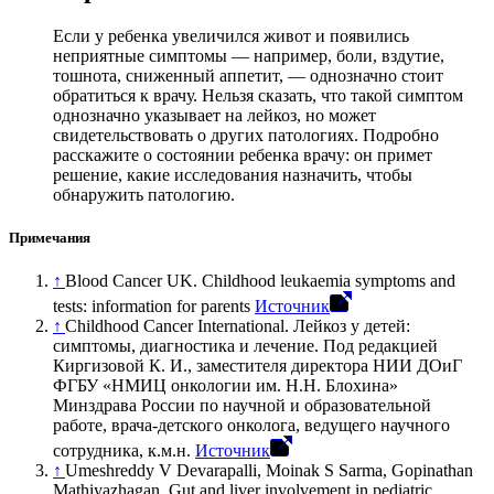
Если у ребенка увеличился живот и появились
неприятные симптомы — например, боли, вздутие,
тошнота, сниженный аппетит, — однозначно стоит
обратиться к врачу. Нельзя сказать, что такой симптом
однозначно указывает на лейкоз, но может
свидетельствовать о других патологиях. Подробно
расскажите о состоянии ребенка врачу: он примет
решение, какие исследования назначить, чтобы
обнаружить патологию.
Примечания
↑
Blood Cancer UK. Childhood leukaemia symptoms and
tests: information for parents
Источник
↑
Childhood Cancer International. Лейкоз у детей:
симптомы, диагностика и лечение. Под редакцией
Киргизовой К. И., заместителя директора НИИ ДОиГ
ФГБУ «НМИЦ онкологии им. Н.Н. Блохина»
Минздрава России по научной и образовательной
работе, врача-детского онколога, ведущего научного
сотрудника, к.м.н.
Источник
↑
Umeshreddy V Devarapalli, Moinak S Sarma, Gopinathan
Mathiyazhagan. Gut and liver involvement in pediatric