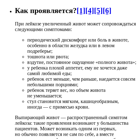
Как проявляется?
[1]
[4]
[5]
[6]
При лейкозе увеличенный живот может сопровождаться
следующими симптомами:
периодический дискомфорт или боль в животе,
особенно в области желудка или в левом
подреберье;
тошнота или рвота;
вздутие, постоянное ощущение «полного живота»;
у ребенка плохой аппетит, ему не хочется даже
самой любимой еды;
ребенок ест меньше, чем раньше, наедается совсем
небольшими порциями;
ребенок теряет вес, но объем живота
не уменьшается;
стул становится мягким, кашицеобразным,
иногда — с примесью крови.
Выпирающий живот — распространенный симптом
лейкоза: такие проявления возникают у большинства
пациентов. Может возникать одним из первых,
но обычно появляется не сам по себе, а вместе