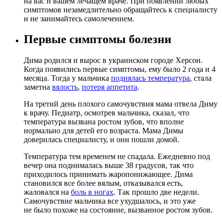
на вас и вашем лечащем враче. При появлении любых
симптомов незамедлительно обращайтесь к специалисту
и не занимайтесь самолечением.
Первые симптомы болезни
Дима родился и вырос в украинском городе Херсон.
Когда появились первые симптомы, ему было 2 года и 4
месяца. Тогда у мальчика
поднялась температура
, стала
заметна
вялость
,
потеря аппетита
.
На третий день плохого самочувствия мама отвела Диму
к врачу. Педиатр, осмотрев мальчика, сказал, что
температура вызвана ростом зубов, что вполне
нормально для детей его возраста. Мама Димы
доверилась специалисту, и они пошли домой.
Температура тем временем не спадала. Ежедневно под
вечер она поднималась выше 38 градусов, так что
приходилось принимать жаропонижающее. Дима
становился все более вялым, отказывался есть,
жаловался на
боль в ногах
. Так прошло две недели.
Самочувствие мальчика все ухудшалось, и это уже
не было похоже на состояние, вызванное ростом зубов.