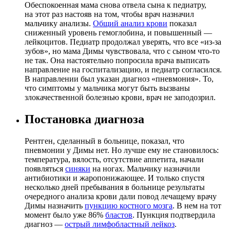
Обеспокоенная мама снова отвела сына к педиатру,
на этот раз настояв на том, чтобы врач назначил
мальчику анализы.
Общий анализ крови
показал
сниженный уровень гемоглобина, и повышенный —
лейкоцитов. Педиатр продолжал уверять, что все «из-за
зубов», но мама Димы чувствовала, что с сыном что-то
не так. Она настоятельно попросила врача выписать
направление на госпитализацию, и педиатр согласился.
В направлении был указан диагноз «пневмония». То,
что симптомы у мальчика могут быть вызваны
злокачественной болезнью крови, врач не заподозрил.
Постановка диагноза
Рентген, сделанный в больнице, показал, что
пневмонии у Димы нет. Но лучше ему не становилось:
температура, вялость, отсутствие аппетита, начали
появляться
синяки
на ногах. Мальчику назначили
антибиотики и жаропонижающее. И только спустя
несколько дней пребывания в больнице результаты
очередного анализа крови дали повод лечащему врачу
Димы назначить
пункцию костного мозга
. В нем на тот
момент было уже 86%
бластов
. Пункция подтвердила
диагноз —
острый лимфобластный лейкоз
.