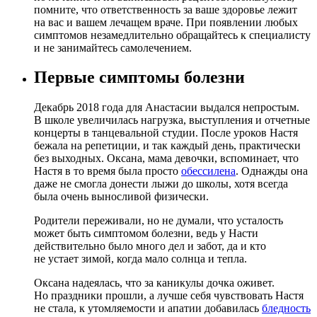
помните, что ответственность за ваше здоровье лежит
на вас и вашем лечащем враче. При появлении любых
симптомов незамедлительно обращайтесь к специалисту
и не занимайтесь самолечением.
Первые симптомы болезни
Декабрь 2018 года для Анастасии выдался непростым.
В школе увеличилась нагрузка, выступления и отчетные
концерты в танцевальной студии. После уроков Настя
бежала на репетиции, и так каждый день, практически
без выходных. Оксана, мама девочки, вспоминает, что
Настя в то время была просто
обессилена
. Однажды она
даже не смогла донести лыжи до школы, хотя всегда
была очень выносливой физически.
Родители переживали, но не думали, что усталость
может быть симптомом болезни, ведь у Насти
действительно было много дел и забот, да и кто
не устает зимой, когда мало солнца и тепла.
Оксана надеялась, что за каникулы дочка оживет.
Но праздники прошли, а лучше себя чувствовать Настя
не стала, к утомляемости и апатии добавилась
бледность