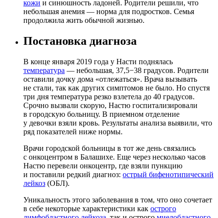
кожи
и синюшность ладоней. Родители решили, что
небольшая анемия — норма для подростков. Семья
продолжила жить обычной жизнью.
Постановка диагноза
В конце января 2019 года у Насти поднялась
температура
— небольшая, 37,5−38 градусов. Родители
оставили дочку дома «отлежаться». Врача вызывать
не стали, так как других симптомов не было. Но спустя
три дня температура резко взлетела до 40 градусов.
Срочно вызвали скорую, Настю госпитализировали
в городскую больницу. В приемном отделение
у девочки взяли кровь. Результаты анализа выявили, что
ряд показателей ниже нормы.
Врачи городской больницы в тот же день связались
с онкоцентром в Балашихе. Еще через несколько часов
Настю перевели онкоцентр, где взяли пункцию
и поставили редкий диагноз:
острый бифенотипический
лейкоз
(ОБЛ).
Уникальность этого заболевания в том, что оно сочетает
в себе некоторые характеристики как
острого
лимфобластного лейкоза
, так и острого
миелобластного