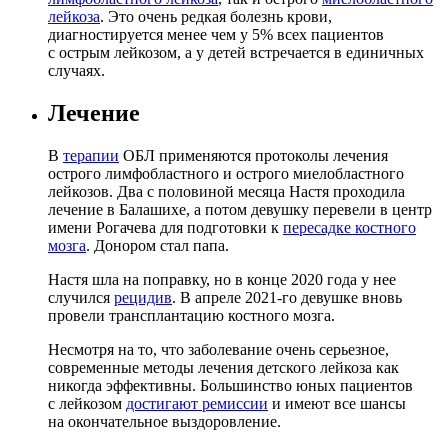
лейкоза
. Это очень редкая болезнь крови,
диагностируется менее чем у 5% всех пациентов
с острым лейкозом, а у детей встречается в единичных
случаях.
Лечение
В
терапии
ОБЛ применяются протоколы лечения
острого лимфобластного и острого миелобластного
лейкозов. Два с половиной месяца Настя проходила
лечение в Балашихе, а потом девушку перевели в центр
имени Рогачева для подготовки к
пересадке костного
мозга
. Донором стал папа.
Настя шла на поправку, но в конце 2020 года у нее
случился
рецидив
. В апреле 2021-го девушке вновь
провели трансплантацию костного мозга.
Несмотря на то, что заболевание очень серьезное,
современные методы лечения детского лейкоза как
никогда эффективны. Большинство юных пациентов
с лейкозом
достигают ремиссии
и имеют все шансы
на окончательное выздоровление.